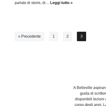
parlato di storie, di…
Leggi tutto »
« Precedente
1
2
3
A Belleville aspirant
guida di scritto
disponibili lezioni
corso degli anni. L