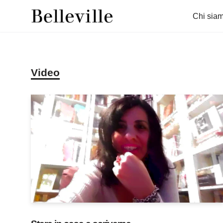
Chi sia
Vai
al
contenuto
Video