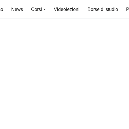
mo
News
Corsi
Videolezioni
Borse di studio
P